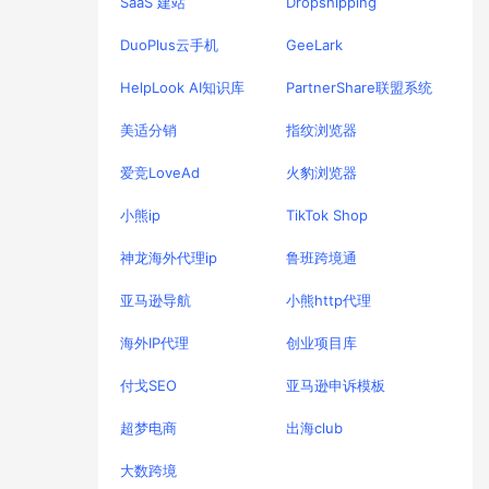
SaaS 建站
Dropshipping
DuoPlus云手机
GeeLark
HelpLook AI知识库
PartnerShare联盟系统
美适分销
指纹浏览器
爱竞LoveAd
火豹浏览器
小熊ip
TikTok Shop
神龙海外代理ip
鲁班跨境通
亚马逊导航
小熊http代理
海外IP代理
创业项目库
付戈SEO
亚马逊申诉模板
超梦电商
出海club
大数跨境